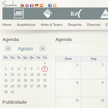
Home
Académicos
Artes & Teatro
Desporto
Diversos
E
Agenda
Agenda
Agosto
«
»
Do
Se
Te
Qu
Qu
Se
Sá
Dom
Seg
1
1
2
2
3
4
5
6
7
8
9
10
11
12
13
14
15
16
17
18
19
20
21
22
8
9
23
24
25
26
27
28
29
30
31
15
16
Publicidade